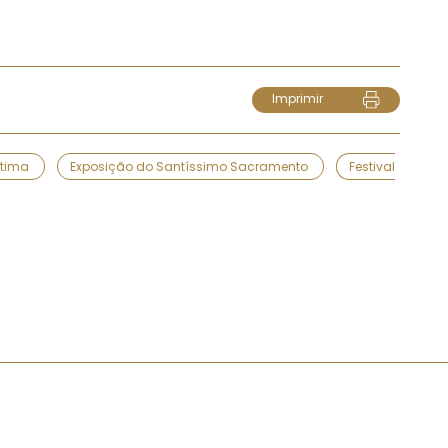
Imprimir
átima
Exposição do Santíssimo Sacramento
Festival