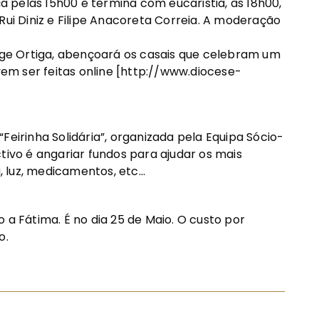
 pelas 15h00 e termina com eucaristia, às 18h00,
Rui Diniz e Filipe Anacoreta Correia. A moderação
orge Ortiga, abençoará os casais que celebram um
evem ser feitas online [http://www.diocese-
Feirinha Solidária”, organizada pela Equipa Sócio-
tivo é angariar fundos para ajudar os mais
luz, medicamentos, etc...
 a Fátima. É no dia 25 de Maio. O custo por
o.