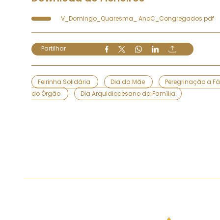
V_Domingo_Quaresma_ AnoC_Congregados.pdf
Partilhar
Feirinha Solidária
Dia da Mãe
Peregrinação a F
do Órgão
Dia Arquidiocesano da Família