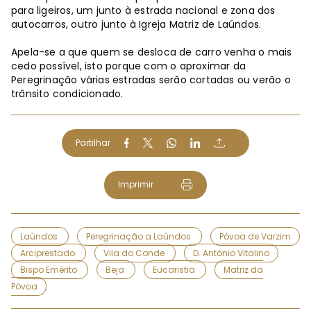
para ligeiros, um junto à estrada nacional e zona dos
autocarros, outro junto à Igreja Matriz de Laúndos.
Apela-se a que quem se desloca de carro venha o mais
cedo possível, isto porque com o aproximar da
Peregrinação várias estradas serão cortadas ou verão o
trânsito condicionado.
Partilhar
Imprimir
Laúndos
Peregrinação a Laúndos
Póvoa de Varzim
Arciprestado
Vila do Conde
D. António Vitalino
Bispo Emérito
Beja
Eucaristia
Matriz da
Póvoa