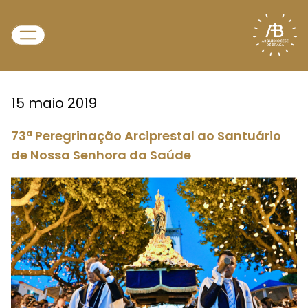
15 maio 2019
73ª Peregrinação Arciprestal ao Santuário
de Nossa Senhora da Saúde