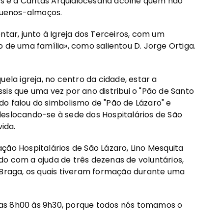
 e a Cáritas Arquidiocesana acolhe quem não
quenos-almoços.
ntar, junto à Igreja dos Terceiros, com um
 de uma família», como salientou D. Jorge Ortiga.
ela igreja, no centro da cidade, estar a
sis que uma vez por ano distribui o "Pão de Santo
lado falou do simbolismo de "Pão de Lázaro" e
deslocando-se à sede dos Hospitalários de São
ida.
ção Hospitalários de São Lázaro, Lino Mesquita
o com a ajuda de três dezenas de voluntários,
e Braga, os quais tiveram formação durante uma
as 8h00 às 9h30, porque todos nós tomamos o