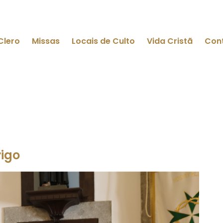
Clero
Missas
Locais de Culto
Vida Cristã
Con
rigo