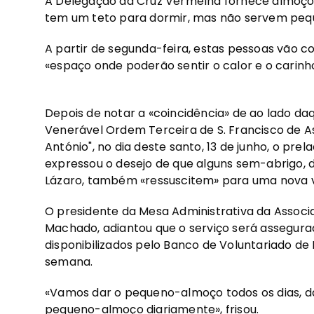
A Delegação da Cruz Vermelha fornece almoços
tem um teto para dormir, mas não servem pe
A partir de segunda-feira, estas pessoas vão co
«espaço onde poderão sentir o calor e o carinho
Depois de notar a «coincidência» de ao lado daqu
Venerável Ordem Terceira de S. Francisco de As
António", no dia deste santo, 13 de junho, o pre
expressou o desejo de que alguns sem-abrigo, 
Lázaro, também «ressuscitem» para uma nova v
O presidente da Mesa Administrativa da Associa
Machado, adiantou que o serviço será assegurad
disponibilizados pelo Banco de Voluntariado d
semana.
«Vamos dar o pequeno-almoço todos os dias, d
pequeno-almoço diariamente», frisou.