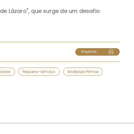
de Lázaro", que surge de um desafio
Imprimir
iocese
Pequeno-almoço
Arcebispo Primaz