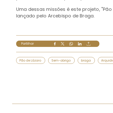
Uma dessas missões é este projeto, "Pão 
lançado pelo Arcebispo de Braga.
Partilhar
Pão de Lázaro
Sem-abrigo
braga
Arquid