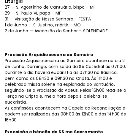
Liturgia
27 — S. Agostinho de Cantuária, bispo – MF
29 — S. Paulo VI, papa – MF
31 — Visitação de Nossa Senhora – FESTA
1 de Junho — S. Justino, mártir – MO
2 de Junho — Ascensão do Senhor – SOLENIDADE
Procissão Arquidiocesana ao Sameiro
Procissão Arquidiocesana ao Sameiro acontece no dia 2
de Junho, Domingo, com saída da Sé Catedral às 07h00.
Durante o dia haverá eucaristia às 07h30 na Basílica,
bem como às 08h30 e 09h30 na Cripta. Às 11h00 é
celebrada missa solene na esplanada do Santuário,
seguindo-se a Procissão do Adeus. Pelas 16h00 reza-se o
Terço na Cripta e, meia hora depois, celebra-se
eucaristia.
As confissões acontecem na Capela da Reconciliação e
podem ser realizadas das 08h00 às 12h00 e das 14h30 às
16h30.
Exposição e bênção do SS.mo Sacramento