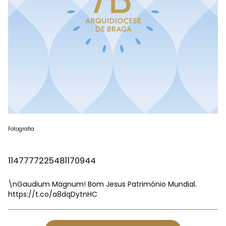
Fotografia
1147777225481170944
\nGaudium Magnum! Bom Jesus Património Mundial.
https://t.co/a8dqDytnHC