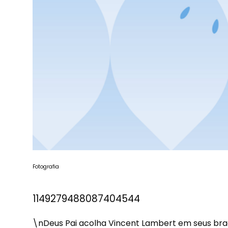
Fotografia
1149279488087404544
\nDeus Pai acolha Vincent Lambert em seus braç