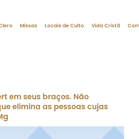
Clero
Missas
Locais de Culto
Vida Cristã
Con
rt em seus braços. Não
ue elimina as pessoas cujas
Mg