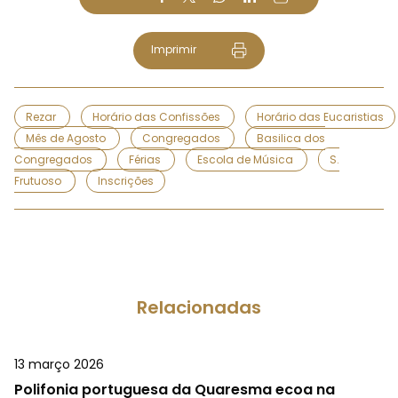
Imprimir
Rezar
Horário das Confissões
Horário das Eucaristias
Mês de Agosto
Congregados
Basilica dos
Congregados
Férias
Escola de Música
S.
Frutuoso
Inscrições
Relacionadas
13 março 2026
Polifonia portuguesa da Quaresma ecoa na