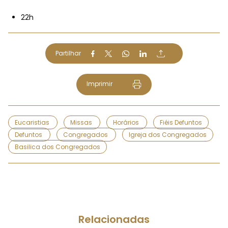
22h
Partilhar
Imprimir
Eucaristias
Missas
Horários
Fiéis Defuntos
Defuntos
Congregados
Igreja dos Congregados
Basilica dos Congregados
Relacionadas