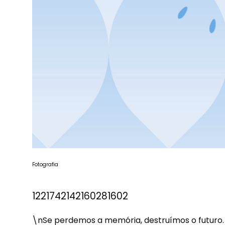
Fotografia
1221742142160281602
\nSe perdemos a memória, destruímos o futuro. Q