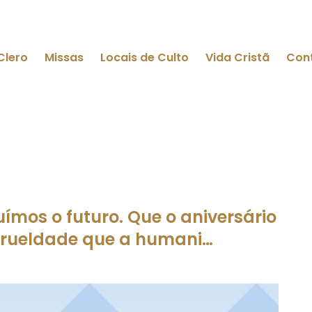
Clero
Missas
Locais de Culto
Vida Cristã
Con
ímos o futuro. Que o aniversário
 crueldade que a humani…