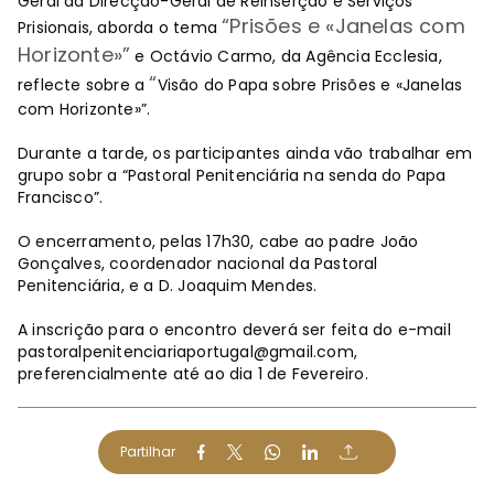
Geral da Direcção-Geral de Reinserção e Serviços
“
Prisões e
«
Janelas com
Prisionais, aborda o tema
Horizonte»
”
e Octávio Carmo, da Agência Ecclesia,
“
reflecte sobre a
Visão do Papa sobre Prisões e «Janelas
com Horizonte»”.
Durante a tarde, os participantes ainda vão trabalhar em
grupo sobr a “Pastoral Penitenciária na senda do Papa
Francisco”.
O encerramento, pelas 17h30, cabe ao padre João
Gonçalves, coordenador nacional da Pastoral
Penitenciária, e a D. Joaquim Mendes.
A inscrição para o encontro deverá ser feita do e-mail
pastoralpenitenciariaportugal@gmail.com
,
preferencialmente até ao dia 1 de Fevereiro.
Partilhar