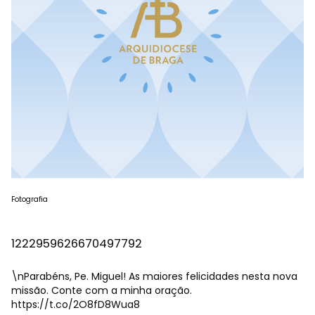
Fotografia
1222959626670497792
\nParabéns, Pe. Miguel! As maiores felicidades nesta nova
missão. Conte com a minha oração.
https://t.co/2O8fD8Wua8