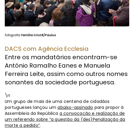
Fotografia
Família Cristã/Paulus
DACS com Agência Ecclesia
Entre os mandatários encontram-se
António Ramalho Eanes e Manuela
Ferreira Leite, assim como outros nomes
sonantes da sociedade portuguesa.
\n
Um grupo de mais de uma centena de cidadãos
portugueses lançou um
abaixo-assinado
para propor à
Assembleia da República
a convocação e realização de
um referendo sobre “a questão da (des)Penalização da
morte a pedido”
.