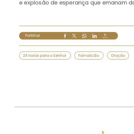
e explosão de esperança que emanam da
Partilhar
24 horas para o Senhor
Famalicão
Oração