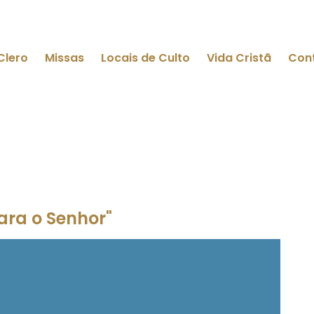
Clero
Missas
Locais de Culto
Vida Cristã
Con
ara o Senhor"