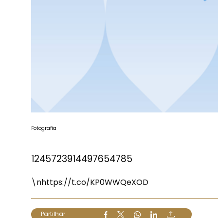
Fotografia
1245723914497654785
\n
https://t.co/KP0WWQeXOD
Partilhar