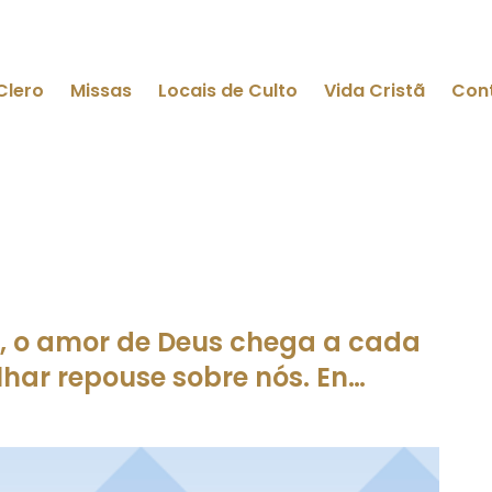
Clero
Missas
Locais de Culto
Vida Cristã
Con
o, o amor de Deus chega a cada
lhar repouse sobre nós. En…