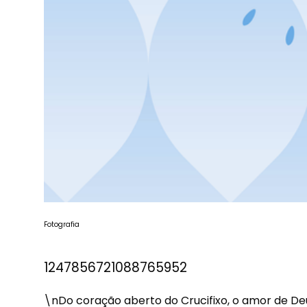
Fotografia
1247856721088765952
\nDo coração aberto do Crucifixo, o amor de D