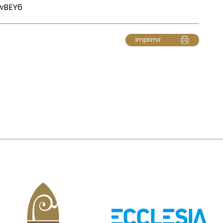
VwBEY6
Imprimir