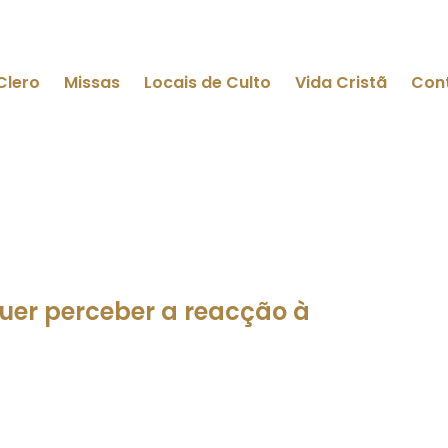
Clero
Missas
Locais de Culto
Vida Cristã
Con
er perceber a reacção à