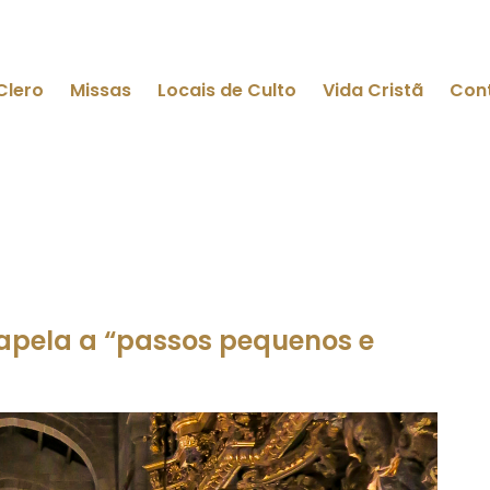
Clero
Missas
Locais de Culto
Vida Cristã
Con
apela a “passos pequenos e