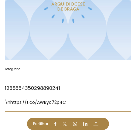
Fotografia
1268554350298890241
\n
https://t.co/AWByc72p4C
Partilhar