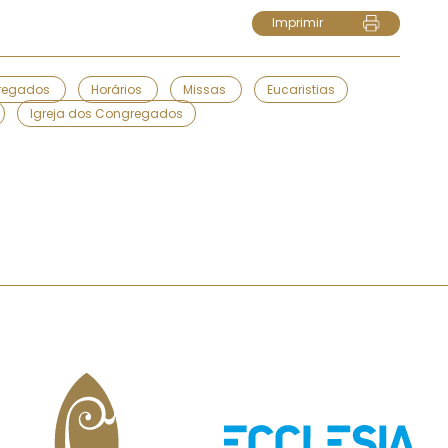
Imprimir
regados
Horários
Missas
Eucaristias
Igreja dos Congregados