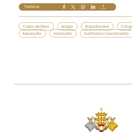
Partilhar
Corpo de Deus
braga
Arquidiocese
Cong
Exposição
Adoração
Santíssimo Sacramento