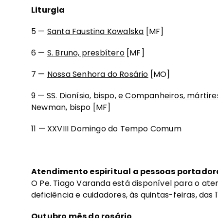
Liturgia
5 —
Santa Faustina Kowalska
[MF]
6 —
S. Bruno, presbítero
[MF]
7 —
Nossa Senhora do Rosário
[MO]
9 —
SS. Dionísio, bispo, e Companheiros, mártir
Newman, bispo [MF]
11 — XXVIII Domingo do Tempo Comum
Atendimento espiritual a pessoas portadora
O Pe. Tiago Varanda está disponível para o ate
deficiência e cuidadores, às quintas-feiras, das 1
Outubro mês do rosário