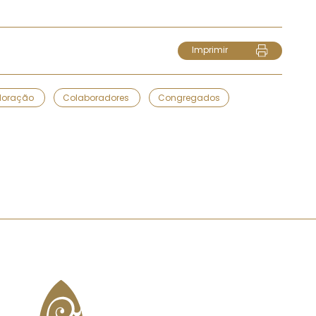
Imprimir
doração
Colaboradores
Congregados