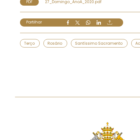
PDF
27_Domingo_AnoA_2020.pdf
Partilhar
Terço
Rosário
Santíssimo Sacramento
A