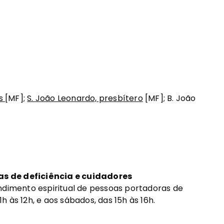
es
[MF];
S. João Leonardo, presbítero
[MF]; B. João
s de deficiência e cuidadores
ndimento espiritual de pessoas portadoras de
1h às 12h, e aos sábados, das 15h às 16h.