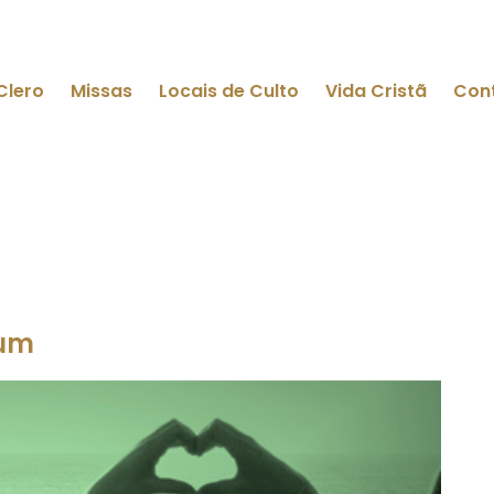
Clero
Missas
Locais de Culto
Vida Cristã
Con
mum