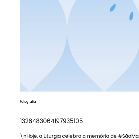
Fotografia
1326483064197935105
\nHoje, a Liturgia celebra a memória de
#SãoMar