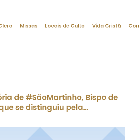
Clero
Missas
Locais de Culto
Vida Cristã
Con
ória de #SãoMartinho, Bispo de
que se distinguiu pela…