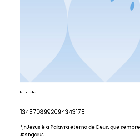
Fotografia
1345708992094343175
\nJesus é a Palavra eterna de Deus, que sempr
#Angelus