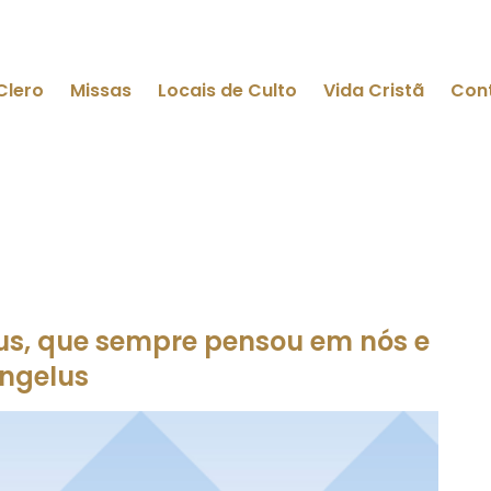
Clero
Missas
Locais de Culto
Vida Cristã
Con
eus, que sempre pensou em nós e
ngelus