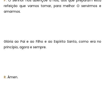
P.
O Senhor nos abençoe a nós, aos que preparam esta
refeição que vamos tomar, para melhor O servirmos e
amarmos.
Glória ao Pai e ao Filho e ao Espírito Santo, como era no
princípio, agora e sempre.
R.
Ámen.