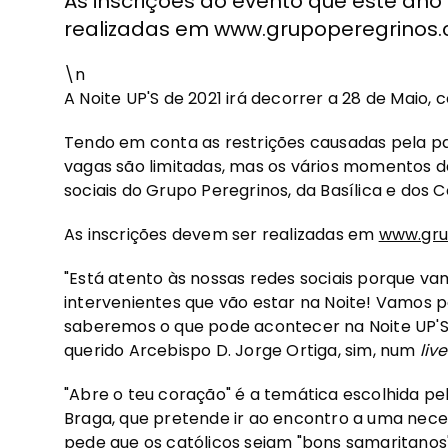
As inscrições do evento que este an
realizadas em www.grupoperegrinos.c
\n
A Noite UP'S de 2021 irá decorrer a 28 de Maio, 
Tendo em conta as restrições causadas pela pa
vagas são limitadas, mas os vários momentos da
sociais do Grupo Peregrinos, da Basílica e dos 
As inscrições devem ser realizadas em
www.gru
"Está atento às nossas redes sociais porque vam
intervenientes que vão estar na Noite! Vamos
saberemos o que pode acontecer na Noite UP'S. 
querido Arcebispo D. Jorge Ortiga, sim, num
live
"Abre o teu coração" é a temática escolhida pe
Braga, que pretende ir ao encontro a uma nece
pede que os católicos sejam "bons samaritanos"