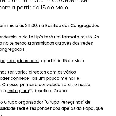
o terá um formato misto devem ser
om a partir de 15 de Maio.
com início às 21h00, na Basílica dos Congregados.
ndemia, a Noite Up's terá um formato misto. As
 noite serão transmitidos através das redes
Congregados.
poperegrinos.com
a partir de 15 de Maio.
os ter vários directos com os vários
 poder conhecê-los um pouco melhor e
O nosso primeiro convidado será... o nosso
no
Instagram
!", desafia o Grupo.
lo Grupo organizador "Grupo Peregrinos" de
ssidade real e responder aos apelos do Papa, que
.