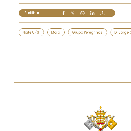
Partilhar
Noite UP'S
Maio
Grupo Peregrinos
D. Jorge 