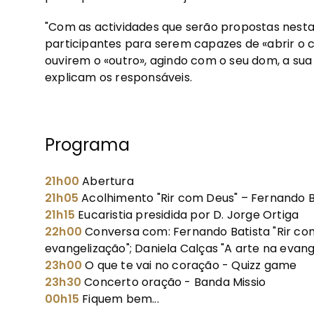
"Com as actividades que serão propostas nesta «
participantes para serem capazes de «abrir o 
ouvirem o «outro», agindo com o seu dom, a sua
explicam os responsáveis.
Programa
21h00
Abertura
21h05
Acolhimento "Rir com Deus" – Fernando B
21h15
Eucaristia presidida por D. Jorge Ortiga
22h00
Conversa com: Fernando Batista "Rir com
evangelização"; Daniela Calças "A arte na evang
23h00
O que te vai no coração - Quizz game
23h30
Concerto oração - Banda Missio
00h15
Fiquem bem...