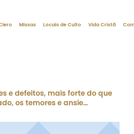
Clero
Missas
Locais de Culto
Vida Cristã
Con
s e defeitos, mais forte do que
ado, os temores e ansie…