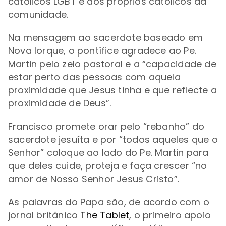
católicos LGBT e aos próprios católicos da
comunidade.
Na mensagem ao sacerdote baseado em
Nova Iorque, o pontífice agradece ao Pe.
Martin pelo
zelo pastoral e a “capacidade de
estar perto das pessoas com aquela
proximidade que Jesus tinha e que reflecte a
proximidade de Deus”.
Francisco promete orar pelo
“rebanho” do
sacerdote jesuíta e por
“
todos aqueles que o
Senhor
” coloque ao lado do Pe. Martin para
que deles cuide, proteja e faça crescer
“
no
amor de Nosso Senhor Jesus Cristo
”.
As palavras do Papa são, de acordo com o
jornal britânico
The Tablet
, o primeiro apoio