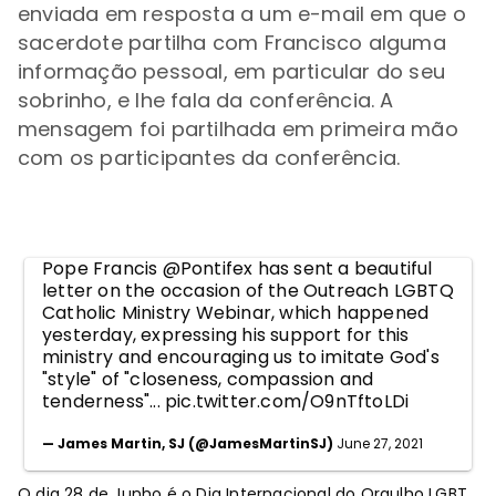
enviada em resposta a um e-mail em que o
sacerdote partilha com Francisco alguma
informação pessoal, em particular do seu
sobrinho, e lhe fala da conferência. A
mensagem foi partilhada em primeira mão
com os participantes da conferência.
Pope Francis
@Pontifex
has sent a beautiful
letter on the occasion of the Outreach LGBTQ
Catholic Ministry Webinar, which happened
yesterday, expressing his support for this
ministry and encouraging us to imitate God's
"style" of "closeness, compassion and
tenderness"...
pic.twitter.com/O9nTftoLDi
— James Martin, SJ (@JamesMartinSJ)
June 27, 2021
O dia 28 de Junho é o Dia Internacional do Orgulho LGBT,