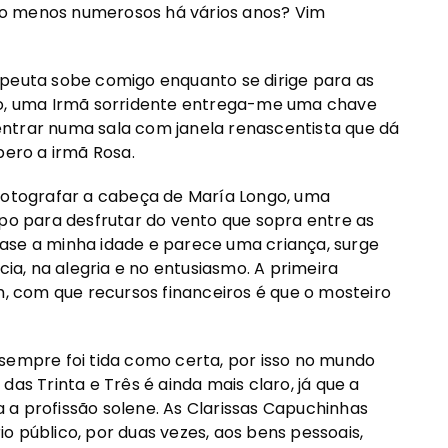
ão menos numerosos há vários anos? Vim
apeuta sobe comigo enquanto se dirige para as
sso, uma Irmã sorridente entrega-me uma chave
ntrar numa sala com janela renascentista que dá
pero a irmã Rosa.
 fotografar a cabeça de María Longo, uma
mpo para desfrutar do vento que sopra entre as
ase a minha idade e parece uma criança, surge
cia, na alegria e no entusiasmo. A primeira
 com que recursos financeiros é que o mosteiro
sempre foi tida como certa, por isso no mundo
as Trinta e Três é ainda mais claro, já que a
 a profissão solene. As Clarissas Capuchinhas
o público, por duas vezes, aos bens pessoais,