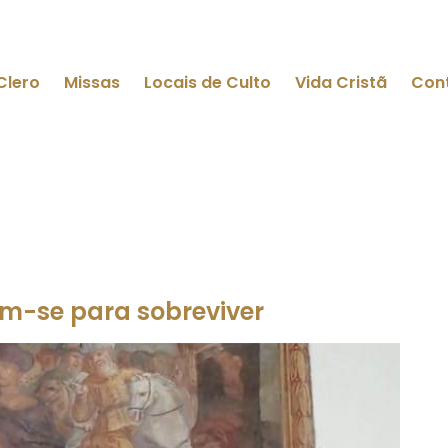
Clero
Missas
Locais de Culto
Vida Cristã
Con
am-se para sobreviver