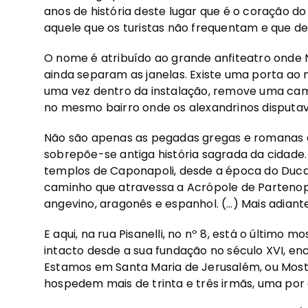
anos de história deste lugar que é o coração d
aquele que os turistas não frequentam e que 
O nome é atribuído ao grande anfiteatro onde N
ainda separam as janelas. Existe uma porta ao
uma vez dentro da instalação, remove uma cam
no mesmo bairro onde os alexandrinos disputa
Não são apenas as pegadas gregas e romanas
sobrepõe-se antiga história sagrada da cidade
templos de Caponapoli, desde a época do Ducad
caminho que atravessa a Acrópole de Partenope
angevino, aragonês e espanhol. (…) Mais adiant
E aqui, na rua Pisanelli, no nº 8, está o último
intacto desde a sua fundação no século XVI, e
Estamos em Santa Maria de Jerusalém, ou Mostei
hospedem mais de trinta e três irmãs, uma por 