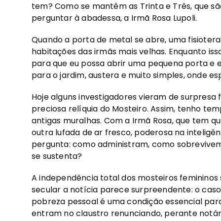
tem? Como se mantêm as Trinta e Três, que s
perguntar à abadessa, a Irmã Rosa Lupoli.
Quando a porta de metal se abre, uma fisioter
habitações das irmãs mais velhas. Enquanto i
para que eu possa abrir uma pequena porta e e
para o jardim, austera e muito simples, onde es
Hoje alguns investigadores vieram de surpresa
preciosa relíquia do Mosteiro. Assim, tenho te
antigas muralhas. Com a Irmã Rosa, que tem qu
outra lufada de ar fresco, poderosa na inteligên
pergunta: como administram, como sobrevivem,
se sustenta?
A independência total dos mosteiros femininos 
secular a notícia parece surpreendente: o caso d
pobreza pessoal é uma condição essencial para
entram no claustro renunciando, perante notári