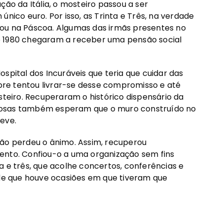
ção da Itália, o mosteiro passou a ser
único euro. Por isso, as Trinta e Três, na verdade
 ou na Páscoa. Algumas das irmãs presentes no
e 1980 chegaram a receber uma pensão social
pital dos Incuráveis ​​que teria que cuidar das
mpre tentou livrar-se desse compromisso e até
eiro. Recuperaram o histórico dispensário da
ligiosas também esperam que o muro construído no
eve.
não perdeu o ânimo. Assim, recuperou
ento. Confiou-o a uma organização sem fins
a e três, que acolhe concertos, conferências e
nde que houve ocasiões em que tiveram que