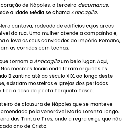
o coração de Nápoles, o terceiro
decumanus
,
desde a Idade Média se chama
Anticaglia
.
ero cantava, rodeado de edifícios cujos arcos
 nível da rua. Uma mulher atende a campainha e,
a e leva os seus convidados ao Império Romano,
vam as corridas com tochas.
 que tornam a
Anticaglia
um belo lugar. Aqui,
. Nos mesmos locais onde foram erguidos os
o Bizantino até ao século XIX, ao longo deste
, existiam mosteiros e igrejas dos períodos
e fica a casa do poeta Torquato Tasso.
 mosteiro de clausura de Nápoles que se manteve
ncomendado pela venerável María Lorenza Longo.
ro das Trinta e Três, onde a regra exige que não
cada ano de Cristo.