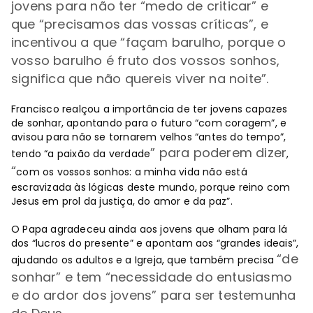
jovens para não ter
“
medo de criticar
” e
que
“
precisamos das vossas críticas
”, e
incentivou a que
“
façam barulho, porque o
vosso barulho é fruto dos vossos sonhos,
significa que não quereis viver na noite”.
Francisco realçou a importância de ter jovens capazes
de sonhar, apontando para o futuro “com coragem”, e
avisou para não se tornarem velhos “antes do tempo”,
” para poderem dizer
tendo “a paixão da verdade
,
“
com os vossos sonhos: a minha vida não está
escravizada às lógicas deste mundo, porque reino com
Jesus em prol da justiça, do amor e da paz”.
O Papa agradeceu ainda aos jovens que olham para lá
dos “lucros do presente” e apontam aos “grandes ideais”,
“de
ajudando os adultos e a Igreja, que também precisa
sonhar” e tem
“
necessidade do entusiasmo
e do ardor dos jovens
” para ser testemunha