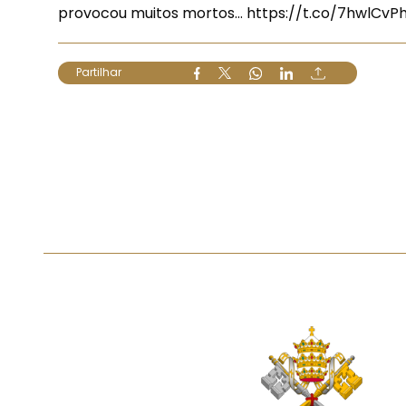
provocou muitos mortos…
https://t.co/7hwlCvP
Partilhar