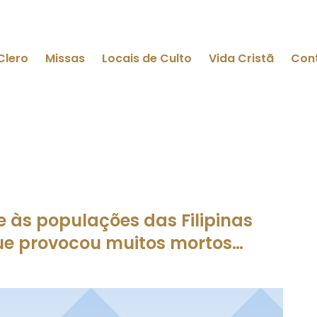
Clero
Missas
Locais de Culto
Vida Cristã
Con
 às populações das Filipinas
que provocou muitos mortos…