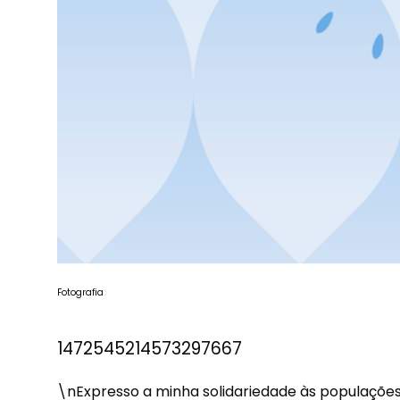
Fotografia
1472545214573297667
\nExpresso a minha solidariedade às populações d