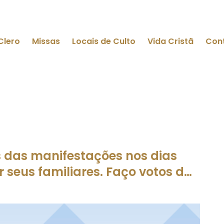
Clero
Missas
Locais de Culto
Vida Cristã
Con
 das manifestações nos dias
seus familiares. Faço votos d…