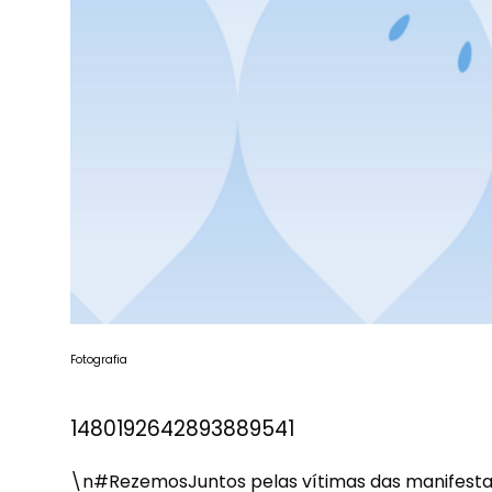
Fotografia
1480192642893889541
\n
#RezemosJuntos
pelas vítimas das manifesta