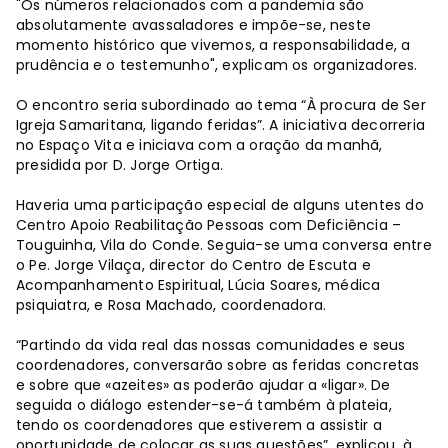
"Os números relacionados com a pandemia são
absolutamente avassaladores e impõe-se, neste
momento histórico que vivemos, a responsabilidade, a
prudência e o testemunho", explicam os organizadores.
O encontro seria subordinado ao tema “À procura de Ser
Igreja Samaritana, ligando feridas”. A iniciativa decorreria
no Espaço Vita e iniciava com a oração da manhã,
presidida por D. Jorge Ortiga.
Haveria uma participação especial de alguns utentes do
Centro Apoio Reabilitação Pessoas com Deficiência –
Touguinha, Vila do Conde. Seguia-se uma conversa entre
o Pe. Jorge Vilaça, director do Centro de Escuta e
Acompanhamento Espiritual, Lúcia Soares, médica
psiquiatra, e Rosa Machado, coordenadora.
“Partindo da vida real das nossas comunidades e seus
coordenadores, conversarão sobre as feridas concretas
e sobre que «azeites» as poderão ajudar a «ligar». De
seguida o diálogo estender-se-á também à plateia,
tendo os coordenadores que estiverem a assistir a
oportunidade de colocar as suas questões”, explicou, à