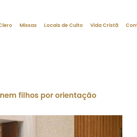
Clero
Missas
Locais de Culto
Vida Cristã
Con
em filhos por orientação