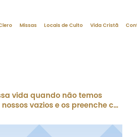
Clero
Missas
Locais de Culto
Vida Cristã
Con
ossa vida quando não temos
 nossos vazios e os preenche c…