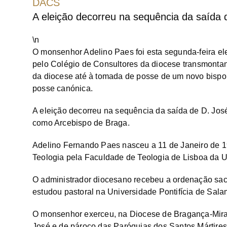
DACS
A eleição decorreu na sequência da saída 
\n
O monsenhor Adelino Paes foi esta segunda-feira el
pelo Colégio de Consultores da diocese transmontana
da diocese até à tomada de posse de um novo bispo,
posse canónica.
A eleição decorreu na sequência da saída de D. Jos
como Arcebispo de Braga.
Adelino Fernando Paes nasceu a 11 de Janeiro de 1
Teologia pela Faculdade de Teologia de Lisboa da U
O administrador diocesano recebeu a ordenação sac
estudou pastoral na Universidade Pontifícia de Sal
O monsenhor exerceu, na Diocese de Bragança-Miran
José e de pároco das Paróquias dos Santos Mártires