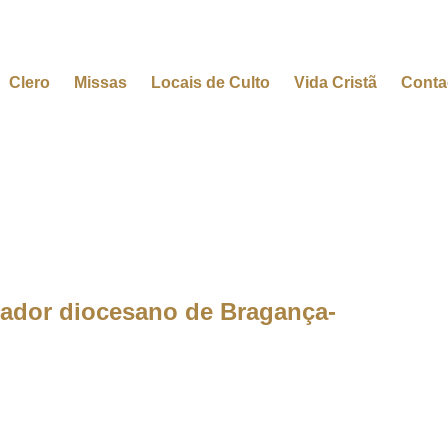
Clero
Missas
Locais de Culto
Vida Cristã
Conta
rador diocesano de Bragança-