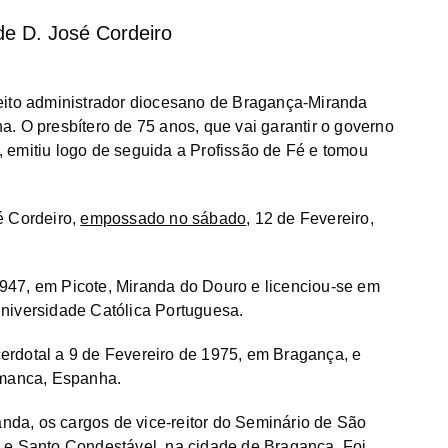
de D. José Cordeiro
eito administrador diocesano de Bragança-Miranda
. O presbítero de 75 anos, que vai garantir o governo
 emitiu logo de seguida a Profissão de Fé e tomou
é Cordeiro,
empossado no sábado
, 12 de Fevereiro,
947, em Picote, Miranda do Douro e licenciou-se em
niversidade Católica Portuguesa.
erdotal a 9 de Fevereiro de 1975, em Bragança, e
amanca, Espanha.
da, os cargos de vice-reitor do Seminário de São
 e Santo Condestável, na cidade de Bragança. Foi,