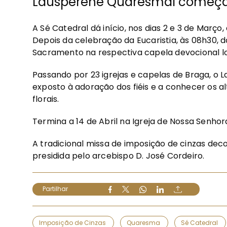
Lausperene Quaresmal começa 
A Sé Catedral dá início, nos dias 2 e 3 de Mar
Depois da celebração da Eucaristia, às 08h30, d
Sacramento na respectiva capela devocional lo
Passando por 23 igrejas e capelas de Braga, o 
exposto à adoração dos fiéis e a conhecer os 
florais.
Termina a 14 de Abril na Igreja de Nossa Senhor
A tradicional missa de imposição de cinzas deco
presidida pelo arcebispo D. José Cordeiro.
Partilhar
Imposição de Cinzas
Quaresma
Sé Catedral