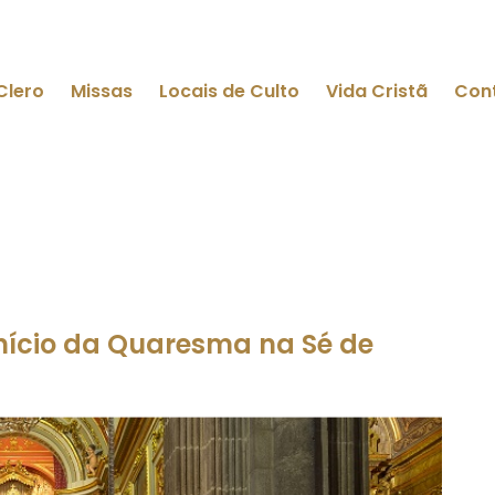
Clero
Missas
Locais de Culto
Vida Cristã
Con
nício da Quaresma na Sé de