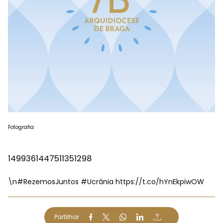
Fotografia
1499361447511351298
\n
#RezemosJuntos
#Ucrânia
https://t.co/hYnEkpiwOW
Partilhar