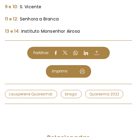
9 e 10:
S. Vicente
11 e 12:
Senhora a Branca
13 e 14:
Instituto Monsenhor Airosa
Partilhar
Imprimir
Lausperene Quaresmal
braga
Quaresma 2022