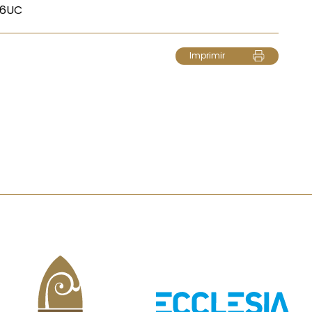
56UC
Imprimir