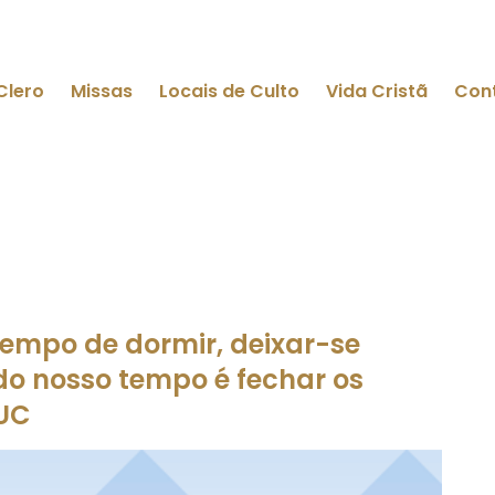
Clero
Missas
Locais de Culto
Vida Cristã
Con
empo de dormir, deixar-se
o nosso tempo é fechar os
6UC