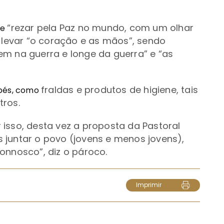
“
rezar pela Paz no mundo, com um olhar
se
 levar
“
o coração e as mãos
”, sendo
em na guerra e longe da guerra
” e
“
as
fraldas e produtos de higiene, tais
ebés, como
tros.
isso, desta vez a proposta da Pastoral
 juntar o povo (jovens e menos jovens),
 connosco
”, diz o pároco.
Imprimir