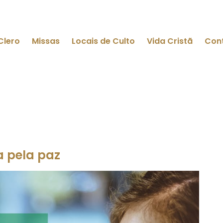
Clero
Missas
Locais de Culto
Vida Cristã
Con
a pela paz