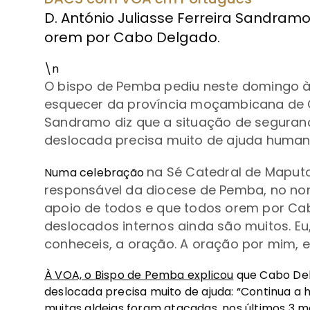
D. António Juliasse Ferreira Sandram
orem por Cabo Delgado.
\n
O bispo de Pemba pediu neste domingo à
esquecer da província moçambicana de
Sandramo diz que a situação de segura
deslocada precisa muito de ajuda humani
na Sé Catedral de Mapu
Numa celebração
responsável da diocese de Pemba, no no
apoio de todos e que todos orem por Ca
deslocados internos ainda são muitos. E
conheceis, a oração. A oração por mim, e 
À VOA, o Bispo de Pemba explicou
que Cabo Del
deslocada precisa muito de ajuda: “Continua a
muitas aldeias foram atacadas, nos últimos 3 me