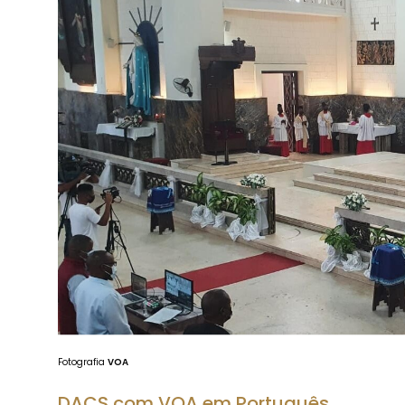
Fotografia
VOA
DACS com VOA em Português