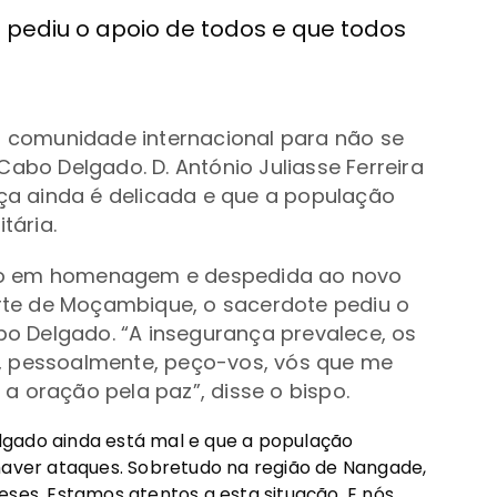
o pediu o apoio de todos e que todos
 comunidade internacional para não se
 Cabo Delgado.
D. António Juliasse Ferreira
nça
ainda é delicada e que a população
tária.
to em homenagem e despedida ao novo
rte de Moçambique, o sacerdote
pediu o
bo Delgado.
“A insegurança prevalece, os
u, pessoalmente, peço-vos, vós que me
a oração pela paz”, disse o bispo.
gado ainda está mal e que a população
 haver ataques. Sobretudo na região de Nangade,
ses. Estamos atentos a esta situação. E nós,