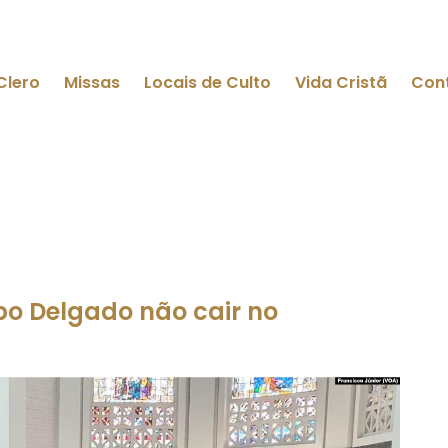
Clero
Missas
Locais de Culto
Vida Cristã
Con
o Delgado não cair no