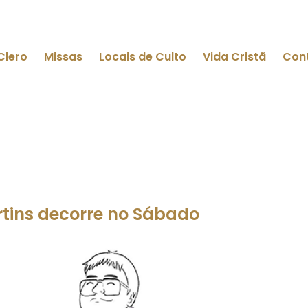
Clero
Missas
Locais de Culto
Vida Cristã
Con
tins decorre no Sábado