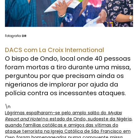
Fotografia
DR
DACS com La Croix International
O bispo de Ondo, local onde 40 pessoas
foram mortas a tiro durante uma missa,
perguntou por que precisam ainda os
nigerianos de implorar por ajuda da
polícia contra os incessantes ataques.
\n
Lágrimas espalharam-se pelo amplo salão do
Mydas
Resort and Hotel
no estado de Ondo, sudoeste da Nigéria,
quando famílias católicas e amigos das vítimas do
ataque terrorista na Igreja Católica de São Francisco em
Owo foram homenageados numa comovente missa