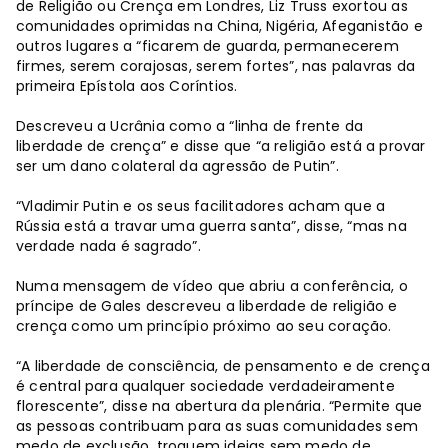
de Religião ou Crença em Londres, Liz Truss exortou as
comunidades oprimidas na China, Nigéria, Afeganistão e
outros lugares a “ficarem de guarda, permanecerem
firmes, serem corajosas, serem fortes”, nas palavras da
primeira Epístola aos Coríntios.
Descreveu a Ucrânia como a “linha de frente da
liberdade de crença” e disse que “a religião está a provar
ser um dano colateral da agressão de Putin”.
“Vladimir Putin e os seus facilitadores acham que a
Rússia está a travar uma guerra santa”, disse, “mas na
verdade nada é sagrado”.
Numa mensagem de vídeo que abriu a conferência, o
príncipe de Gales descreveu a liberdade de religião e
crença como um princípio próximo ao seu coração.
“A liberdade de consciência, de pensamento e de crença
é central para qualquer sociedade verdadeiramente
florescente”, disse na abertura da plenária. “Permite que
as pessoas contribuam para as suas comunidades sem
medo de exclusão, troquem ideias sem medo de