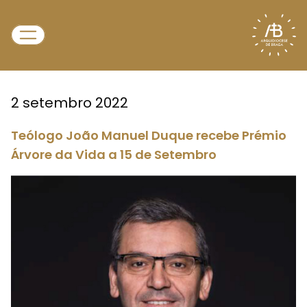
2 setembro 2022
Teólogo João Manuel Duque recebe Prémio
Árvore da Vida a 15 de Setembro