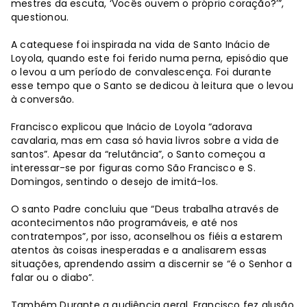
mestres da escuta, ‘Vocês ouvem o próprio coração?’”,
questionou.
A catequese foi inspirada na vida de Santo Inácio de
Loyola, quando este foi ferido numa perna, episódio que
o levou a um período de convalescença. Foi durante
esse tempo que o Santo se dedicou à leitura que o levou
à conversão.
Francisco explicou que Inácio de Loyola “adorava
cavalaria, mas em casa só havia livros sobre a vida de
santos”. Apesar da “relutância”, o Santo começou a
interessar-se por figuras como São Francisco e S.
Domingos, sentindo o desejo de imitá-los.
O santo Padre concluiu que “Deus trabalha através de
acontecimentos não programáveis, e até nos
contratempos”, por isso, aconselhou os fiéis a estarem
atentos às coisas inesperadas e a analisarem essas
situações, aprendendo assim a discernir se “é o Senhor a
falar ou o diabo”.
Também Durante a audiência geral, Francisco fez alusão