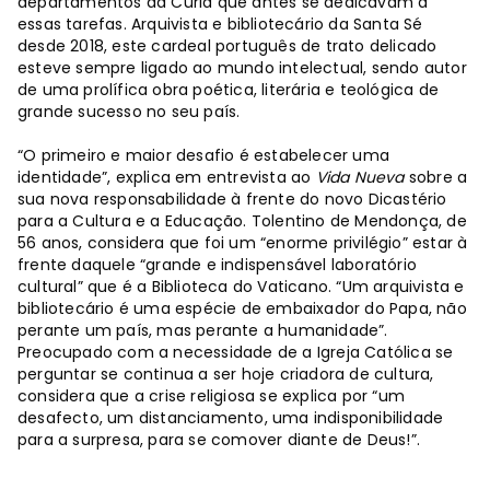
departamentos da Cúria que antes se dedicavam a
essas tarefas. Arquivista e bibliotecário da Santa Sé
desde 2018, este cardeal português de trato delicado
esteve sempre ligado ao mundo intelectual, sendo autor
de uma prolífica obra poética, literária e teológica de
grande sucesso no seu país.
“O primeiro e maior desafio é estabelecer uma
identidade”, explica em entrevista ao
Vida Nueva
sobre a
sua nova responsabilidade à frente do novo Dicastério
para a Cultura e a Educação. Tolentino de Mendonça, de
56 anos, considera que foi um “enorme privilégio” estar à
frente daquele “grande e indispensável laboratório
cultural” que é a Biblioteca do Vaticano. “Um arquivista e
bibliotecário é uma espécie de embaixador do Papa, não
perante um país, mas perante a humanidade”.
Preocupado com a necessidade de a Igreja Católica se
perguntar se continua a ser hoje criadora de cultura,
considera que a crise religiosa se explica por “um
desafecto, um distanciamento, uma indisponibilidade
para a surpresa, para se comover diante de Deus!”.