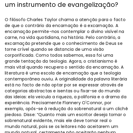
um instrumento de evangelização?
O filósofo Charles Taylor chama a atenção para o facto
de que o contrário da encarnação é a excarnação. A
encarnação permite-nos contemplar o divino visível na
carne, na vida quotidiana, na história. Pelo contrário, a
excarnação pretende que o conhecimento de Deus se
torne crível quando se distancia de uma visão
corporificada. Como todos sabemos, essa foi uma
grande tentação da teologia. Agora, o cristianismo é
mais vital quando recupera o sentido da encarnação. A
literatura é uma escola de encarnação que a teologia
contemporânea ouviu. A originalidade da palavra literária
está no facto de não optar por se expressar através de
categorias abstractas e isentas ou fixar-se do mundo
das ideias: ela veicula a riqueza, a polifonia e o drama da
experiência. Precisamente Flannery O'Connor, por
exemplo, opôs-se à redução do sobrenatural a um clichê
piedoso. Disse: “Quanto mais um escritor deseja tornar o
sobrenatural evidente, mais ele deve tornar real o
mundo natural, pois se os leitores não aceitarem um
mundo natural, certamente não aceitarão nenhum