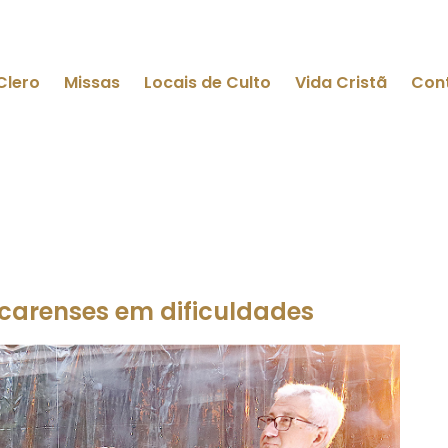
Clero
Missas
Locais de Culto
Vida Cristã
Con
acarenses em dificuldades