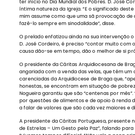
ter início no Dia Mundial dos Pobres. D. José C
íntima natureza da Igreja. “E o significado dest
mim assume como que uma sã provocação de c
fazê-lo sempre em sinodalidade”, disse.
O prelado enfatizou ainda na sua intervenção 
D. José Cordeiro, é preciso “contar muito com 
causa dão-se em tempo, dão o melhor de si próp
O presidente da Cáritas Arquidiocesana de Bra
angariada com a venda das velas, que têm um cu
carenciadas da Arquidiocese de Braga que, “a
honestas, se encontram em situação de pobreza
Nogueira garantiu que são “centenas por mês
por questões de alimentos e de apoio à renda d
a falar de valores que são cada vez maiores e di
A presidente da Cáritas Portuguesa, presente 
de Estrelas – Um Gesto pela Paz”, falando para