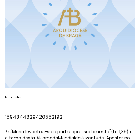
Fotografia
1594344829420552192
\n"Maria levantou-se e partiu apressadamente"(Lc 1,39) é
o tema desta
#JornadaMundialdaJuventude
. Apostar no