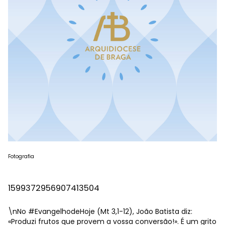
Fotografia
1599372956907413504
\nNo
#EvangelhodeHoje
(Mt 3,1-12), João Batista diz:
«Produzi frutos que provem a vossa conversão!». É um grito