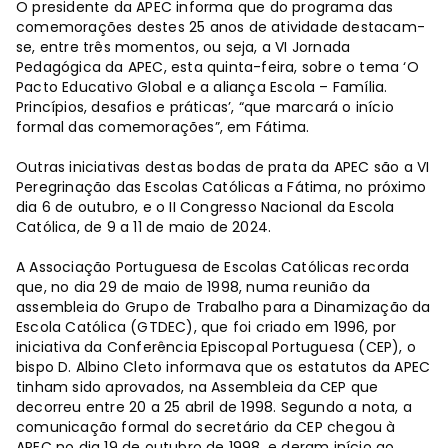
O presidente da APEC informa que do programa das
comemorações destes 25 anos de atividade destacam-
se, entre três momentos, ou seja, a VI Jornada
Pedagógica da APEC, esta quinta-feira, sobre o tema ‘O
Pacto Educativo Global e a aliança Escola – Família.
Princípios, desafios e práticas’, “que marcará o início
formal das comemorações”, em Fátima.
Outras iniciativas destas bodas de prata da APEC são a VI
Peregrinação das Escolas Católicas a Fátima, no próximo
dia 6 de outubro, e o II Congresso Nacional da Escola
Católica, de 9 a 11 de maio de 2024.
A Associação Portuguesa de Escolas Católicas recorda
que, no dia 29 de maio de 1998, numa reunião da
assembleia do Grupo de Trabalho para a Dinamização da
Escola Católica (GTDEC), que foi criado em 1996, por
iniciativa da Conferência Episcopal Portuguesa (CEP), o
bispo D. Albino Cleto informava que os estatutos da APEC
tinham sido aprovados, na Assembleia da CEP que
decorreu entre 20 a 25 abril de 1998. Segundo a nota, a
comunicação formal do secretário da CEP chegou à
APEC no dia 19 de outubro de 1998, e deram início ao